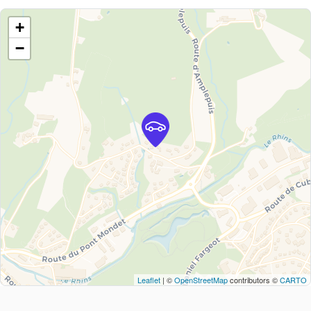
+
−
Leaflet
| ©
OpenStreetMap
contributors ©
CARTO