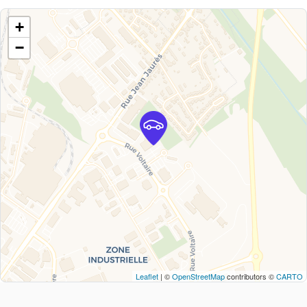
+
−
Leaflet
| ©
OpenStreetMap
contributors ©
CARTO