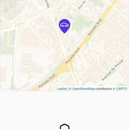
Leaflet
| ©
OpenStreetMap
contributors ©
CARTO