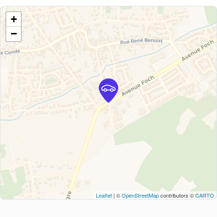
+
−
Leaflet
| ©
OpenStreetMap
contributors ©
CARTO