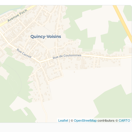
Leaflet
| ©
OpenStreetMap
contributors ©
CARTO