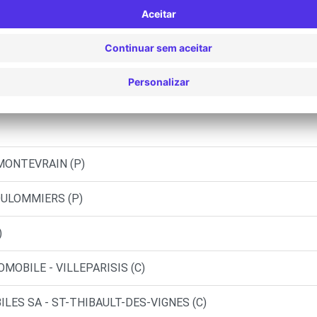
LENEUVE LE COMTE
GIS (C)
ISSET - TOURNAN-EN-BRIE (C)
MONTEVRAIN (P)
OULOMMIERS (P)
)
MOBILE - VILLEPARISIS (C)
LES SA - ST-THIBAULT-DES-VIGNES (C)