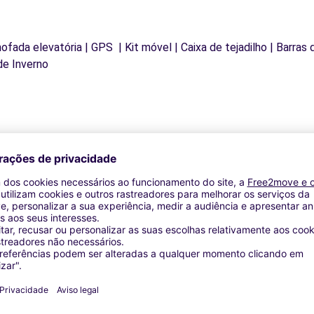
mofada elevatória | GPS | Kit móvel | Caixa de tejadilho | Barras
de Inverno
Agências similares
CY - TORCY (C)