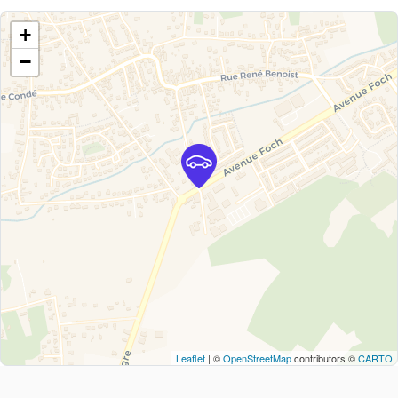
+
−
Leaflet
| ©
OpenStreetMap
contributors ©
CARTO