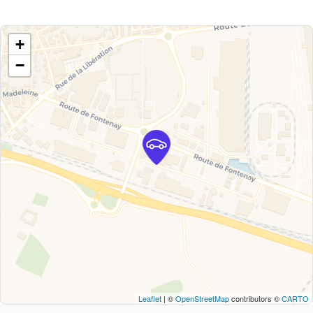
+
−
Leaflet
| ©
OpenStreetMap
contributors ©
CARTO