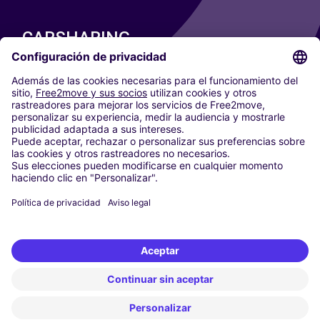
CARSHARING
NUESTRAS CIUDADES
Paris
Madrid
Washington DC
Milán
Roma
Turín
Viena
Berlín
Colonia
Düsseldorf
Fráncfort
Hamburgo
Múnich
Stuttgart
Ámsterdam