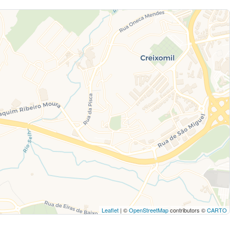
Leaflet
| ©
OpenStreetMap
contributors ©
CARTO