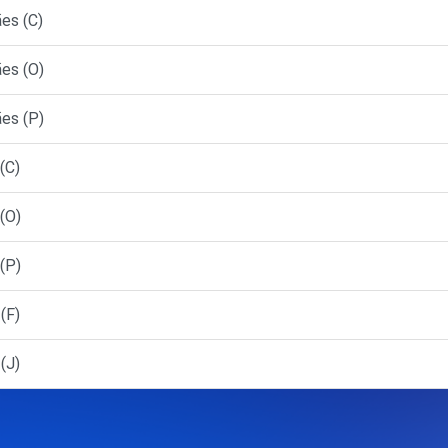
es (C)
es (O)
es (P)
(C)
(O)
(P)
(F)
(J)