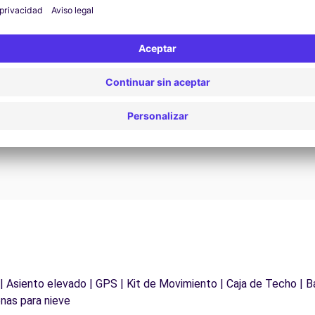
Asistencia 24/7
¿Problemas en la carretera? Nuestro servicio de
D
asistencia está disponible en cualquier momento
para garantizar un viaje sin interrupciones.
 | Asiento elevado | GPS | Kit de Movimiento | Caja de Techo | B
nas para nieve