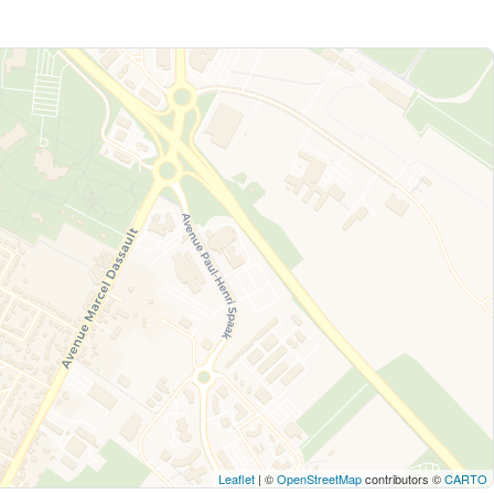
Leaflet
| ©
OpenStreetMap
contributors ©
CARTO