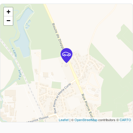
+
−
Leaflet
| ©
OpenStreetMap
contributors ©
CARTO