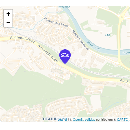
+
−
Leaflet
| ©
OpenStreetMap
contributors ©
CARTO