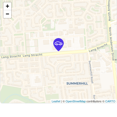
+
−
Leaflet
| ©
OpenStreetMap
contributors ©
CARTO