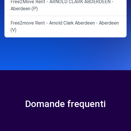
Free2Move Rent - ARNOLD CLARK ABDERDEEN -
Aberdeen (P)
Free2move Rent - Arnold Clark Aberdeen - Aberdeen
(V)
Domande frequenti