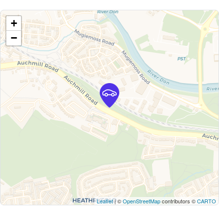
+
−
Leaflet
| ©
OpenStreetMap
contributors ©
CARTO