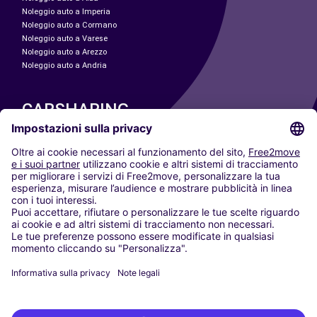
Noleggio auto a Imperia
Noleggio auto a Cormano
Noleggio auto a Varese
Noleggio auto a Arezzo
Noleggio auto a Andria
CARSHARING
LE NOSTRE CITTÀ
Paris
Madrid
Washington DC
Milano
Roma
Torino
Vienna
Berlino
Colonia
Düsseldorf
Francoforte
Amburgo
Monaco di Baviera