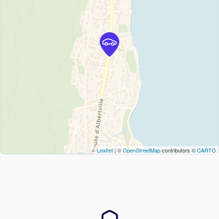
Leaflet
| ©
OpenStreetMap
contributors ©
CARTO