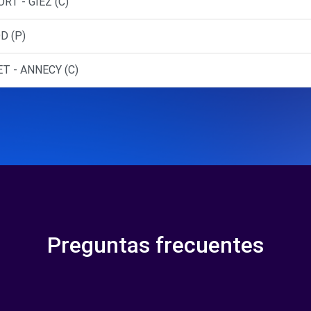
RT - GIEZ (C)
D (P)
T - ANNECY (C)
Preguntas frecuentes