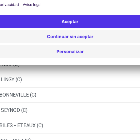
Agencias similares
YNOD (D)
LINGY (C)
 BONNEVILLE (C)
 SEYNOD (C)
ILES - ETEAUX (C)