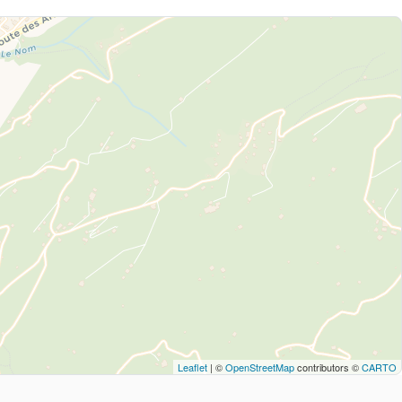
Leaflet
| ©
OpenStreetMap
contributors ©
CARTO