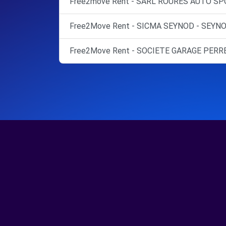
Free2move Rent - SARL ROURES AUTO SPO
Free2Move Rent - SICMA SEYNOD - SEYNO
Free2Move Rent - SOCIETE GARAGE PERRE