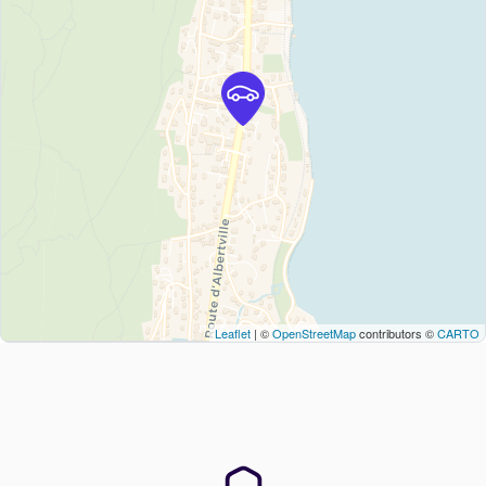
Leaflet
| ©
OpenStreetMap
contributors ©
CARTO