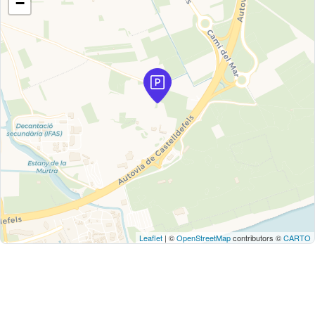
−
Leaflet
| ©
OpenStreetMap
contributors ©
CARTO