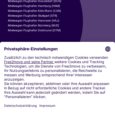
Mietwagen Flughafen Düsseldorf (DUS)
Mietwagen Flughafen Hamburg (HAM)
Mietwagen Flughafen Köln/Bonn (CGN)
Mietwagen Flughafen Stuttgart (STR)
Mietwagen Flughafen Hannover (HAJ)
Mietwagen Flughafen Nürnberg (NUE)
Mietwagen Flughafen Dortmund (DTM)
CARSHARING
UNSERE STÄDTE
Paris
Madrid
Washington DC
Mailand
Rom
Turin
Wien
Berlin
Köln
Düsseldorf
Frankfurt