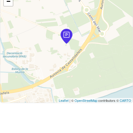
−
Leaflet
| ©
OpenStreetMap
contributors ©
CARTO