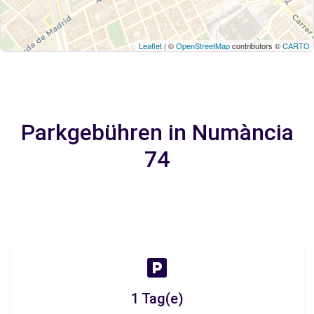
Leaflet
| ©
OpenStreetMap
contributors ©
CARTO
Parkgebühren in Numància
74
1 Tag(e)