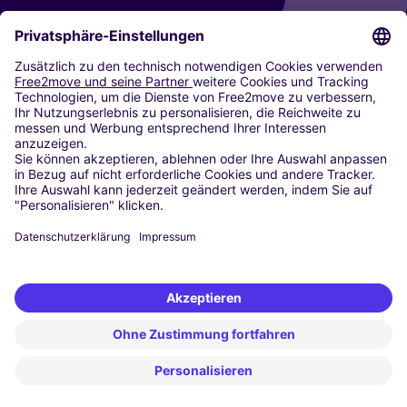
CARSHARING
UNSERE STÄDTE
Paris
Madrid
Washington DC
Mailand
Rom
Turin
Wien
Berlin
Köln
Düsseldorf
Frankfurt
Hamburg
München
Stuttgart
Amsterdam