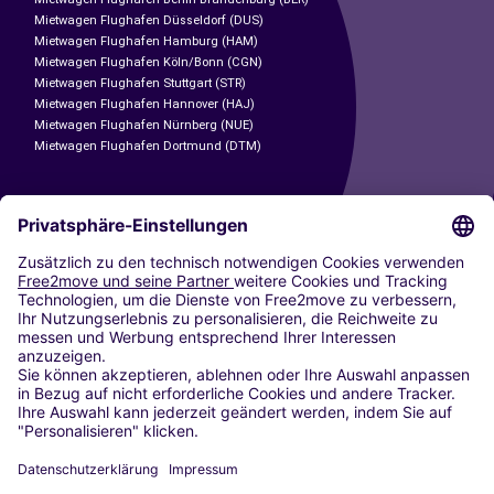
Mietwagen Flughafen Düsseldorf (DUS)
Mietwagen Flughafen Hamburg (HAM)
Mietwagen Flughafen Köln/Bonn (CGN)
Mietwagen Flughafen Stuttgart (STR)
Mietwagen Flughafen Hannover (HAJ)
Mietwagen Flughafen Nürnberg (NUE)
Mietwagen Flughafen Dortmund (DTM)
CARSHARING
UNSERE STÄDTE
Paris
Madrid
Washington DC
Mailand
Rom
Turin
Wien
Berlin
Köln
Düsseldorf
Frankfurt