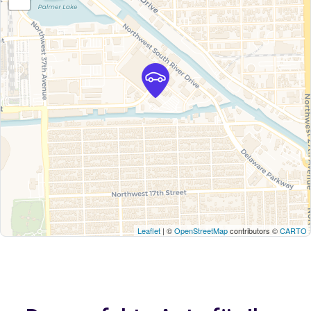
Leaflet
| ©
OpenStreetMap
contributors ©
CARTO