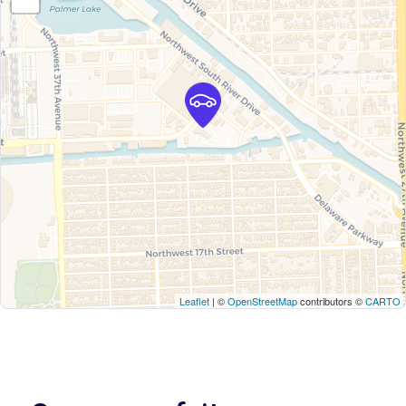
Leaflet
| ©
OpenStreetMap
contributors ©
CARTO