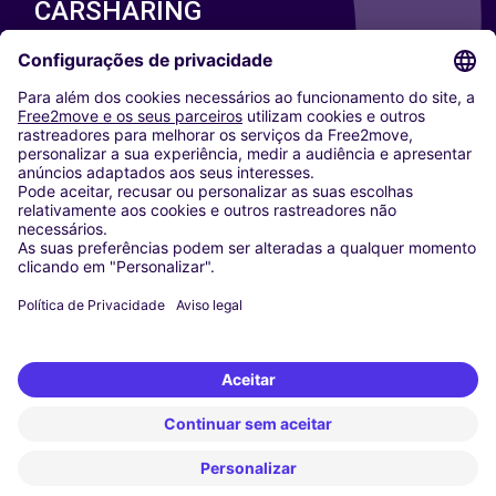
CARSHARING
NOSSAS CIDADES
Paris
Washington DC
Milan
Rome
Turin
Vienna
Berlin
Cologne
Dusseldorf
Frankfurt
Hamburg
Munich
Stuttgart
Amsterdam