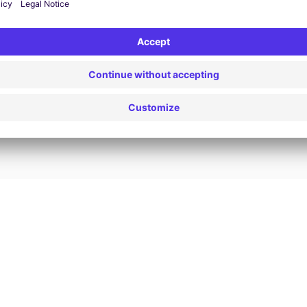
24/7 Assistentie
Problemen op de weg? Onze
V
ondersteuningsdienst is te allen tijde beschikbaar
e
 te
om een ononderbroken reis te garanderen.