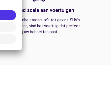
Een breed scala aan voertuigen
an economische stadsauto's tot gezins-SUV's
n bestelwagens, vind het voertuig dat perfect
bij uw behoeften past.