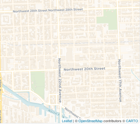
Leaflet
| ©
OpenStreetMap
contributors ©
CARTO