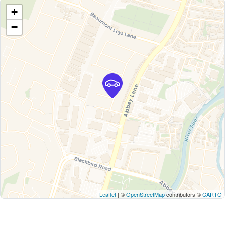
+
−
Leaflet
| ©
OpenStreetMap
contributors ©
CARTO