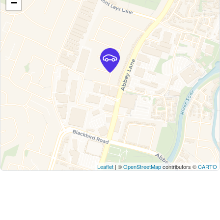
−
Leaflet
| ©
OpenStreetMap
contributors ©
CARTO