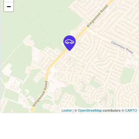
−
Leaflet
| ©
OpenStreetMap
contributors ©
CARTO