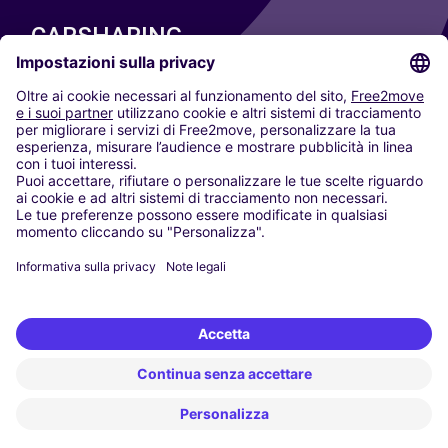
CARSHARING
LE NOSTRE CITTÀ
Paris
Madrid
Washington DC
Milano
Roma
Torino
Vienna
Berlino
Colonia
Düsseldorf
Francoforte
Amburgo
Monaco di Baviera
Stoccarda
Amsterdam