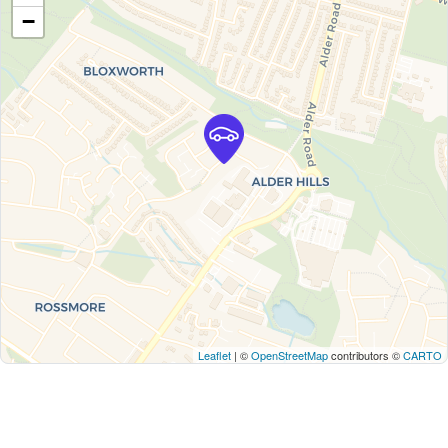
−
Leaflet
| ©
OpenStreetMap
contributors ©
CARTO