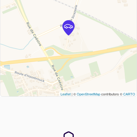
Leaflet
| ©
OpenStreetMap
contributors ©
CARTO