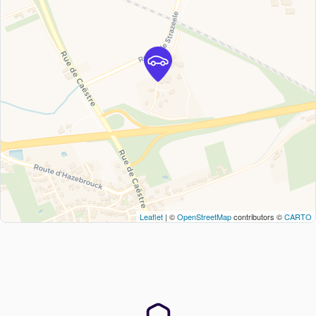
Leaflet
| ©
OpenStreetMap
contributors ©
CARTO