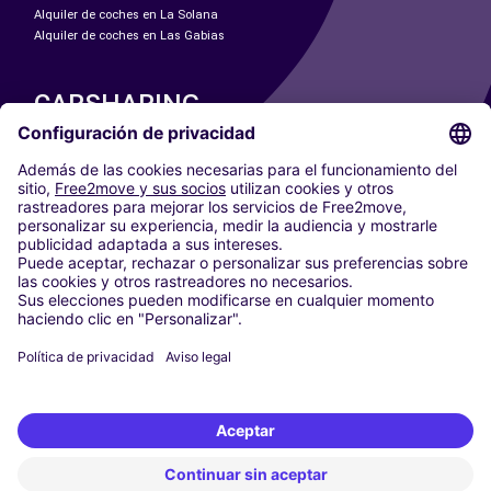
Alquiler de coches en La Solana
Alquiler de coches en Las Gabias
CARSHARING
NUESTRAS CIUDADES
Paris
Madrid
Washington DC
Milán
Roma
Turín
Viena
Berlín
Colonia
Düsseldorf
Fráncfort
Hamburgo
Múnich
Stuttgart
Ámsterdam