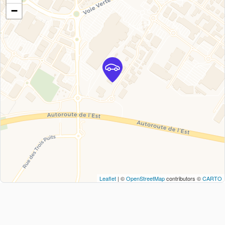
−
Leaflet
| ©
OpenStreetMap
contributors ©
CARTO