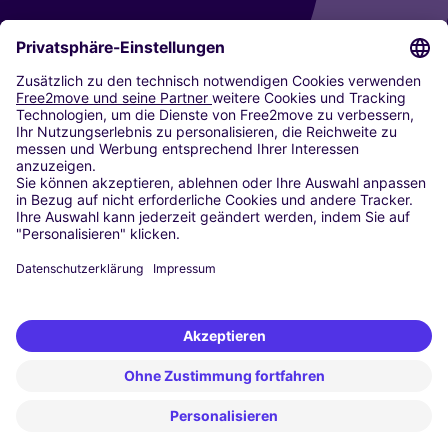
CARSHARING
UNSERE STÄDTE
Paris
Madrid
Washington DC
Mailand
Rom
Turin
Wien
Berlin
Köln
Düsseldorf
Frankfurt
Hamburg
München
Stuttgart
Amsterdam