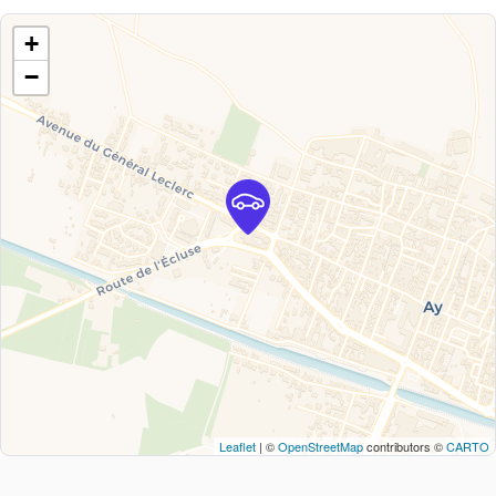
+
−
Leaflet
| ©
OpenStreetMap
contributors ©
CARTO