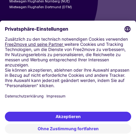
Mietwagen Flughafen Nürnberg (NUE)
Mietwagen Flughafen Dortmund (DTM)
CARSHARING
UNSERE STÄDTE
Paris
Madrid
Washington DC
Mailand
Rom
Turin
Wien
Berlin
Köln
Düsseldorf
Frankfurt
Hamburg
München
Stuttgart
Amsterdam