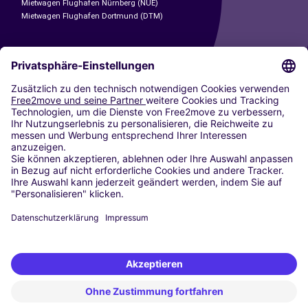
Mietwagen Flughafen Nürnberg (NUE)
Mietwagen Flughafen Dortmund (DTM)
CARSHARING
UNSERE STÄDTE
Paris
Madrid
Washington DC
Mailand
Rom
Turin
Wien
Berlin
Köln
Düsseldorf
Frankfurt
Hamburg
München
Stuttgart
Amsterdam