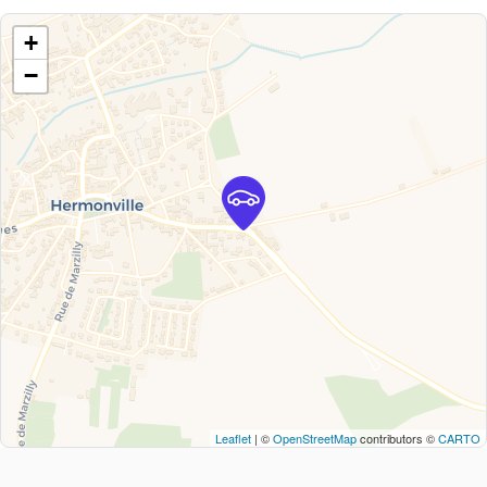
+
−
Leaflet
| ©
OpenStreetMap
contributors ©
CARTO