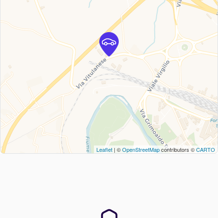
Leaflet
| ©
OpenStreetMap
contributors ©
CARTO