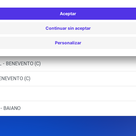
LISI (J)
ollosa (D)
ollosa (O)
L - BENEVENTO (C)
BENEVENTO (C)
 - BAIANO