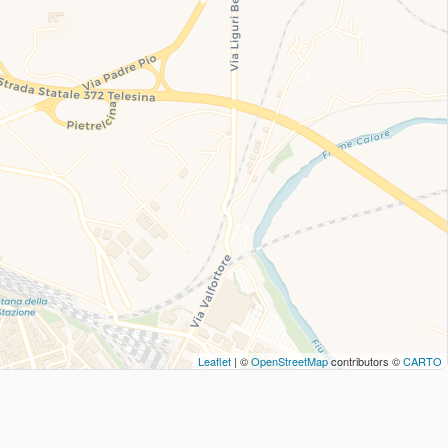
Leaflet
| ©
OpenStreetMap
contributors ©
CARTO