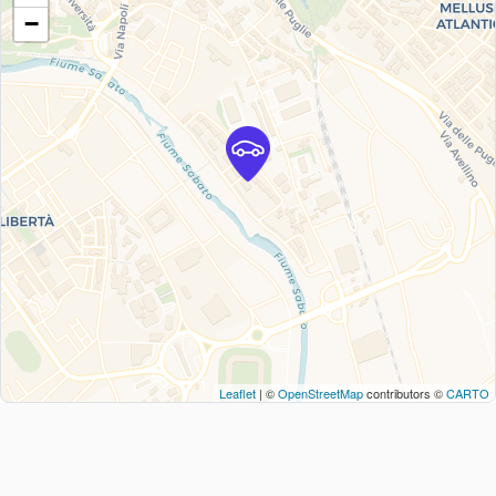
−
Leaflet
| ©
OpenStreetMap
contributors ©
CARTO