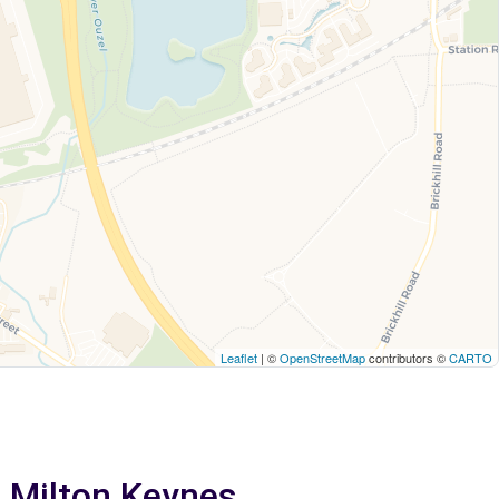
Leaflet
| ©
OpenStreetMap
contributors ©
CARTO
h Milton Keynes