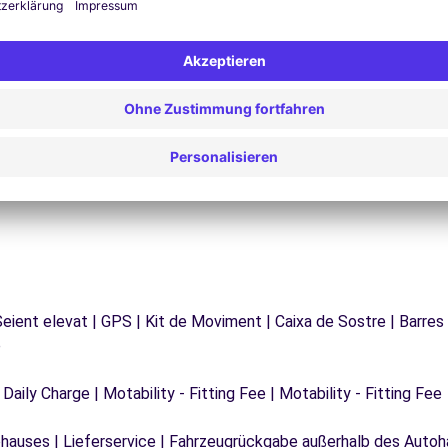
Probleme auf der Straße? Unser Support-Service
ist jederzeit verfügbar, um eine
F
 zu
unterbrechungsfreie Reise zu gewährleisten.
d
 Seient elevat | GPS | Kit de Moviment | Caixa de Sostre | Barres
e
 Daily Charge | Motability - Fitting Fee | Motability - Fitting Fee
auses | Lieferservice | Fahrzeugrückgabe außerhalb des Autoha