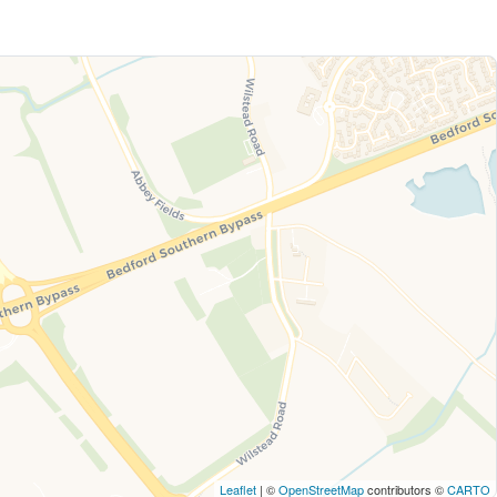
Leaflet
| ©
OpenStreetMap
contributors ©
CARTO