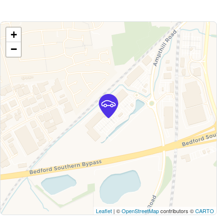
+
−
Leaflet
| ©
OpenStreetMap
contributors ©
CARTO