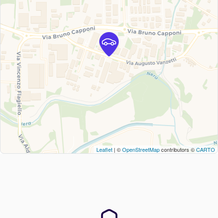
Leaflet
| ©
OpenStreetMap
contributors ©
CARTO