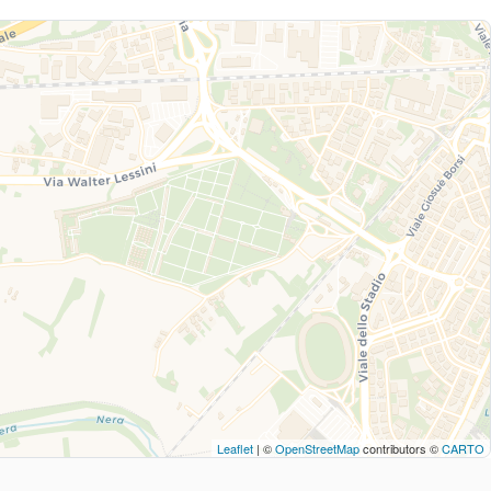
Leaflet
| ©
OpenStreetMap
contributors ©
CARTO