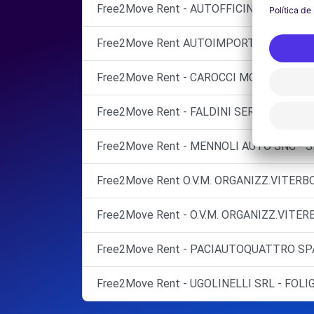
Free2Move Rent - AUTOFFICINA M.C. SNC 
Free2Move Rent AUTOIMPORT S.R.L.
Free2Move Rent - CAROCCI MOTORS SRL -
Free2Move Rent - FALDINI SERVICE SRL - 
Free2Move Rent - MENNOLI AUTO SNC - 
Free2Move Rent O.V.M. ORGANIZZ.VITER
Free2Move Rent - O.V.M. ORGANIZZ.VITER
Free2Move Rent - PACIAUTOQUATTRO SPA 
Free2Move Rent - UGOLINELLI SRL - FOLI