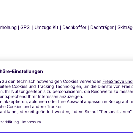
tzerhöhung | GPS | Umzugs Kit | Dachkoffer | Dachträger | Skitr
Ähnliche Agenturen