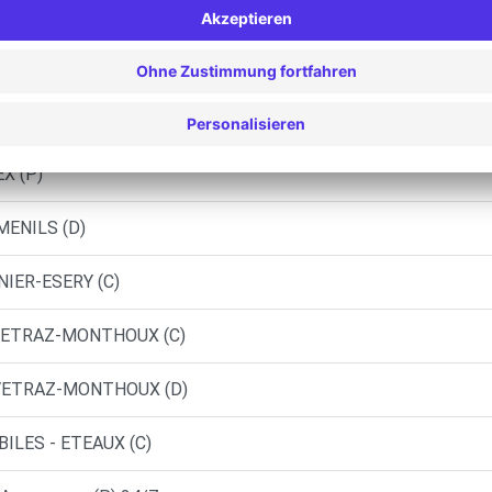
 ANNEMASSE (P)
- ANNEMASSE DEMOCAR (P)
X (P)
MENILS (D)
NIER-ESERY (C)
 VETRAZ-MONTHOUX (C)
 VETRAZ-MONTHOUX (D)
ILES - ETEAUX (C)