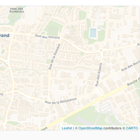
Leaflet
| ©
OpenStreetMap
contributors ©
CARTO