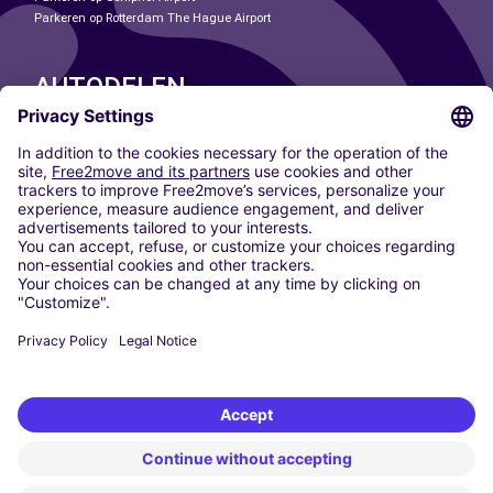
Parkeren op Rotterdam The Hague Airport
AUTODELEN
ONZE STEDEN
Paris
Madrid
Washington DC
Milaan
Rome
Turijn
Wenen
Berlijn
Keulen
Düsseldorf
Frankfurt
Hamburg
München
Stuttgart
Amsterdam