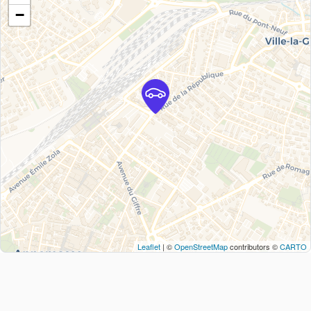
−
Leaflet
| ©
OpenStreetMap
contributors ©
CARTO