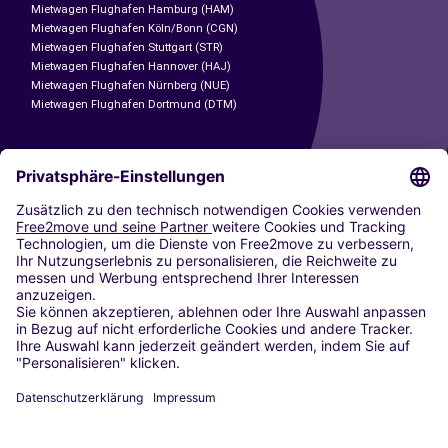
Mietwagen Flughafen Hamburg (HAM)
Mietwagen Flughafen Köln/Bonn (CGN)
Mietwagen Flughafen Stuttgart (STR)
Mietwagen Flughafen Hannover (HAJ)
Mietwagen Flughafen Nürnberg (NUE)
Mietwagen Flughafen Dortmund (DTM)
CARSHARING
UNSERE STÄDTE
Paris
Madrid
Washington DC
Mailand
Rom
Turin
Wien
Berlin
Köln
Düsseldorf
Frankfurt
Hamburg