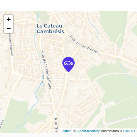
+
−
Leaflet
| ©
OpenStreetMap
contributors ©
CARTO