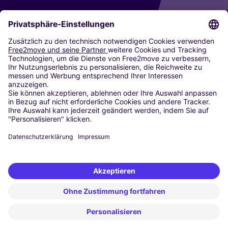
CARSHARING
UNSERE STÄDTE
Paris
Madrid
Washington DC
Mailand
Rom
Turin
Wien
Berlin
Köln
Düsseldorf
Frankfurt
Hamburg
München
Stuttgart
Amsterdam