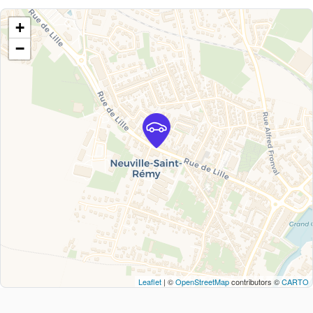
+
−
Leaflet
| ©
OpenStreetMap
contributors ©
CARTO