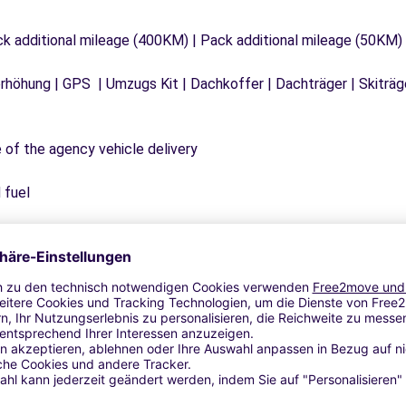
ck additional mileage (400KM) | Pack additional mileage (50KM)
tzerhöhung | GPS | Umzugs Kit | Dachkoffer | Dachträger | Skitr
e of the agency vehicle delivery
 fuel