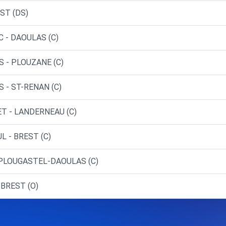
ST (DS)
 - DAOULAS (C)
S - PLOUZANE (C)
 - ST-RENAN (C)
ET - LANDERNEAU (C)
L - BREST (C)
 PLOUGASTEL-DAOULAS (C)
 BREST (O)