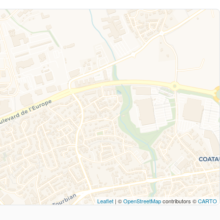
Leaflet
| ©
OpenStreetMap
contributors ©
CARTO