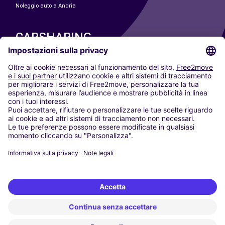
Noleggio auto a Andria
CARSHARING
LE NOSTRE CITTÀ
Paris
Madrid
Washington DC
Milano
Roma
Torino
Vienna
Berlino
Colonia
Düsseldorf
Francoforte
Amburgo
Monaco di Baviera
Stoccarda
Amsterdam