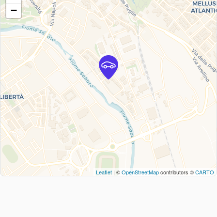
−
Leaflet
| ©
OpenStreetMap
contributors ©
CARTO