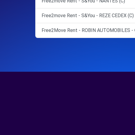
Free2move Rent - S&You - NANTES (C)
Free2move Rent - S&You - REZE CEDEX (C)
Free2Move Rent - ROBIN AUTOMOBILES - 