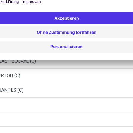
Ähnliche Agenturen
 (C)
AS - BOUAYE (C)
ERTOU (C)
NANTES (C)