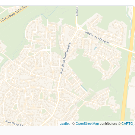
Leaflet
| ©
OpenStreetMap
contributors ©
CARTO