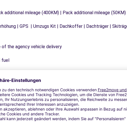
ck additional mileage (400KM) | Pack additional mileage (50KM)
tzerhöhung | GPS | Umzugs Kit | Dachkoffer | Dachträger | Skitr
e of the agency vehicle delivery
 fuel